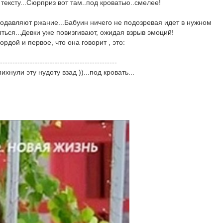
тексту...Сюрприз вот там..под кроватью..смелее!
подавляют ржание...Бабуин ничего не подозревая идет в нужном
ться...Девки уже повизгивают, ожидая взрыв эмоций!
рдой и первое, что она говорит , это:
-----------------------------------------------
хнули эту нудоту взад ))...под кровать...