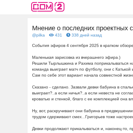
Мнение о последних проектных с
@pilka
431
338 дней назад
События эфиров 4 сентября 2025 в кратком обзор
Маленькая зарисовка из вчерашнего эфира.)
Решили Тырлышкина и Рахима поприкалываться на
команда выиграет матч по футболу, они с Катькой 
Сам по себе этот вариант начала совместной жизни
Сказано - сделано. Зазвали девки бабуина в спаль
выиграет?..а если ничья?..а если невеста не согл
кроватью и стенкой, благо с ее комплекцией она в
Ну, вот, раскручивают они бабуина в предвкушении
трудом сдерживают смех...Григорьев тоже настроен
Девки продолжают прикалываться и, наконец-то, п