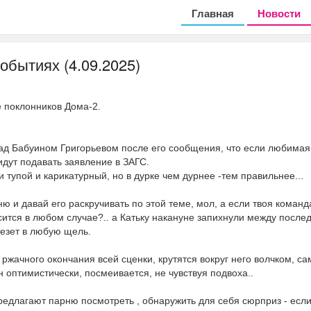
Главная
Новости
обытиях (4.09.2025)
е поклонников Дома-2.
д Бабуином Григорьевом после его сообщения, что если любимая
идут подавать заявление в ЗАГС.
 тупой и карикатурный, но в дурке чем дурнее -тем правильнее...
ню и давай его раскручивать по этой теме, мол, а если твоя команд
асится в любом случае?.. а Катьку накануне запихнули между после
лезет в любую щель.
 ржачного окончания всей сценки, крутятся вокруг него волчком, са
 оптимистически, посмеивается, не чувствуя подвоха..
редлагают парню посмотреть , обнаружить для себя сюрприз - есл