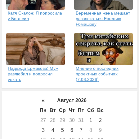
Катя Скалон: Я попросила
Беременная жена мешает
у Бога сил
развлекаться Евгению
Ромашову
Надежда Ермакова: Муж
Мнение о последних
разлюбил и попросил
проектных событиях
уехать
(7.08.2026)
«
Август 2026
Пн
Вт
Ср
Чт
Пт
Сб
Вс
27
28
29
30
31
1
2
3
4
5
6
7
8
9