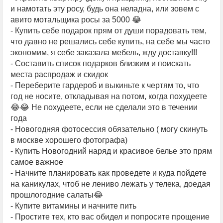
и намотать эту росу, будь она неладна, или зовем с
авито мотальщика росы за 5000 😂
- Купить себе подарок прям от души порадовать тем,
что давно не решались себе купить, на себе мы часто
экономим, я себе заказала мебель, жду доставку!!!
- Составить список подарков близким и поискать
места распродаж и скидок
- Переберите гардероб и выкиньте к чертям то, что
год не носите, откладывая на потом, когда похудеете
😂😂 Не похудеете, если не сделали это в течении
года
- Новогодняя фотосессия обязательно ( могу скинуть
в москве хорошего фотографа)
- Купить Новогодний наряд и красивое белье это прям
самое важное
- Начните планировать как проведете и куда пойдете
на каникулах, чтоб не лениво лежать у телека, доедая
прошлогодние салаты😂
- Купите витамины и начните пить
- Простите тех, кто вас обидел и попросите прощение