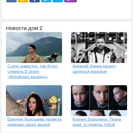
Новости дом 2
Стало известно, где будут
Алексей Адеев решил
снимать 3 сезон
заняться вокалом
«Китайских каникул»
Евгения Хорошева провела
Ксения Бородина: Теона
ревизию своих вещей
знай, я горжусь тобой