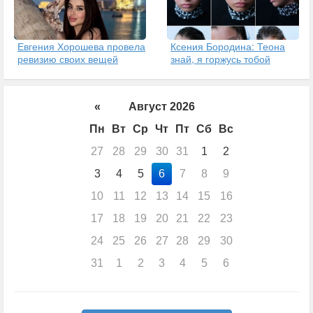
Евгения Хорошева провела
Ксения Бородина: Теона
ревизию своих вещей
знай, я горжусь тобой
«
Август 2026
Пн
Вт
Ср
Чт
Пт
Сб
Вс
27
28
29
30
31
1
2
3
4
5
6
7
8
9
10
11
12
13
14
15
16
17
18
19
20
21
22
23
24
25
26
27
28
29
30
31
1
2
3
4
5
6