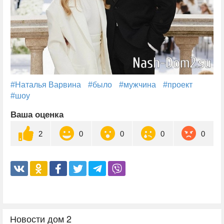
#Наталья Варвина
#было
#мужчина
#проект
#шоу
Ваша оценка
2
0
0
0
0
Новости дом 2