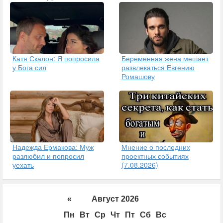
Катя Скалон: Я попросила
Беременная жена мешает
у Бога сил
развлекаться Евгению
Ромашову
Надежда Ермакова: Муж
Мнение о последних
разлюбил и попросил
проектных событиях
уехать
(7.08.2026)
«
Август 2026
Пн
Вт
Ср
Чт
Пт
Сб
Вс