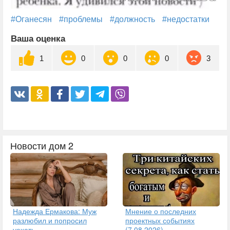
#Оганесян
#проблемы
#должность
#недостатки
Ваша оценка
1
0
0
0
3
Новости дом 2
Надежда Ермакова: Муж
Мнение о последних
разлюбил и попросил
проектных событиях
уехать
(7.08.2026)