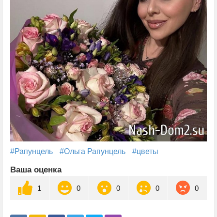
#Рапунцель
#Ольга Рапунцель
#цветы
Ваша оценка
1
0
0
0
0