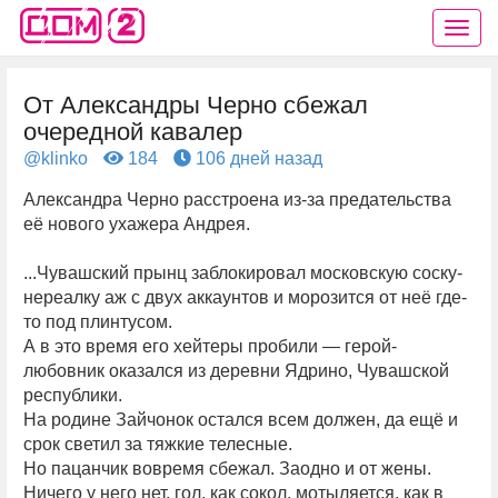
От Александры Черно сбежал
очередной кавалер
@klinko
184
106 дней назад
Александра Черно расстроена из-за предательства
её нового ухажера Андрея.
...Чувашский прынц заблокировал московскую соску-
нереалку аж с двух аккаунтов и морозится от неё где-
то под плинтусом.
А в это время его хейтеры пробили — герой-
любовник оказался из деревни Ядрино, Чувашской
республики.
На родине Зайчонок остался всем должен, да ещё и
срок светил за тяжкие телесные.
Но пацанчик вовремя сбежал. Заодно и от жены.
Ничего у него нет, гол, как сокол, мотыляется, как в