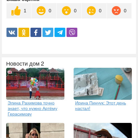
1
0
0
0
0
Новости дом 2
Элина Рахимова точно
Ирина Пинчук: Этот день
знает, что нужно Артёму
настал!
Герасимову