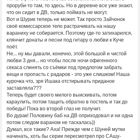
проруби-то там, то здесь. Но в деревне все уже знают,
что он сидит в ДВ, только поймать не могут.
Вот и Шурик теперь не может. Так просто Зайчонок
своё комиссарское тело растрачивать на нашу
вараниху не собирается. Поэтому где-то затихарился,
клянчит донаты и песни под гитару о любви к Куче
поёт.
Не... ну мы давали, конечно, этой большой и чистой
любви 3 дня... но чтобы после ночи офигенного
секаса слинять со съёмки под предлогом забрать
вещи и пропасть с радаров - это уже слишком! Наша
курочка что, зря Ишака отстирывать приданое
заставляла???
Теперь будет своего милого выискивать, потом
караулить, потом тащить обратно в постель и так до
победы! Пока во второй глаз не получит.
Во дурак! Половину баб на ДВ оприходовал и ни одна
потом следом вараном не таскалась))
Думал, все такие? Аха! Прежде чем с Шуней мутки
начинать, хоть бы серии пересмотрел про САшу-