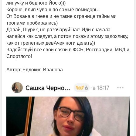
липучку и бедного Йосю)))
Короче, влип чуваш по самые помидоры.
От Вована в гневе и не такие к границе тайными
тропами пробирались)
Давай, Шурик, не разочаруй нас! Иди сначала
напейся как следует, а потом покажи этому задохлику,
как от трепетных девАчек ноги делать))
Задействуй все свои связи в ФСБ, Росгвардии, МВД и
Спортлото!
Автор: Евдокия Иванова