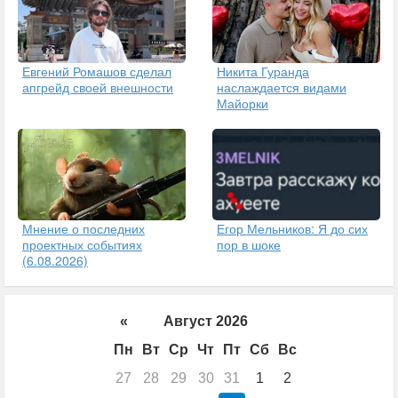
Евгений Ромашов сделал
Никита Гуранда
апгрейд своей внешности
наслаждается видами
Майорки
Егор Мельников: Я до сих
Мнение о последних
пор в шоке
проектных событиях
(6.08.2026)
«
Август 2026
Пн
Вт
Ср
Чт
Пт
Сб
Вс
27
28
29
30
31
1
2