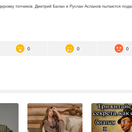
ндировку топчиков. Дмитрий Балан и Руслан Асланов пытаются пода
0
0
0