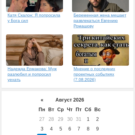
Катя Скалон: Я попросила
Беременная жена мешает
у Бога сил
развлекаться Евгению
Ромашову
Надежда Ермакова: Муж
Мнение о последних
разлюбил и попросил
проектных событиях
уехать
(7.08.2026)
«
Август 2026
Пн
Вт
Ср
Чт
Пт
Сб
Вс
27
28
29
30
31
1
2
3
4
5
6
7
8
9