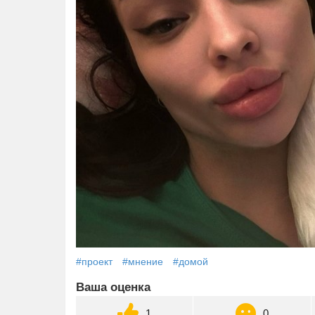
#проект
#мнение
#домой
Ваша оценка
1
0