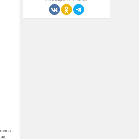
олоса.
ана