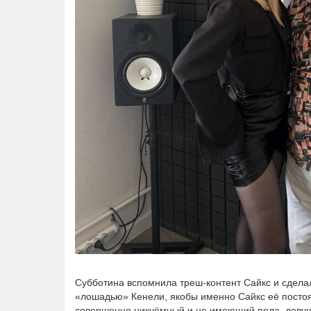
Субботина вспомнила треш-контент Сайкс и сделал
«лошадью» Кенели, якобы именно Сайкс её постоя
совершенно никчёмный и не имеющий пола, девушка