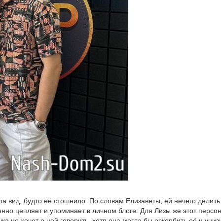
а вид, будто её стошнило. По словам Елизаветы, ей нечего делить
нно цепляет и упоминает в личном блоге. Для Лизы же этот персо
 не хочет о ней говорить, хотя она могла бы оскорбить её и унизи