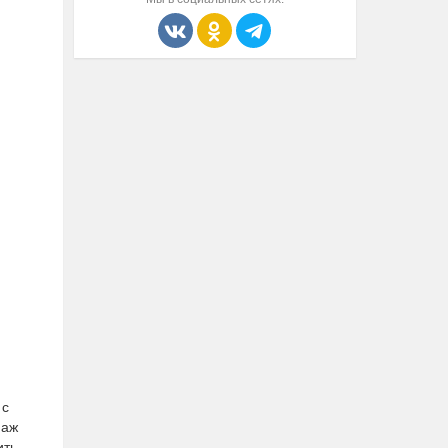
 с
наж
ть.