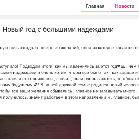
Главная
Новости
и Новый год с большими надеждами
ную ночь загадала несколько желаний, одно из которых касается е
аступило! Подводим итоги, как мы изменились за этот год❤🙏 , чем
шими надеждами и очень хотим, чтобы все было так , как загадали
з с плеч и это произошло , значит , если очень захотеть, то обязат
ливому будущему 💕! В нашей дружной семье родился новый человек
тобы все ваши желания сбывались , главное не загадывать много ,
я получилось, значит работаем в этом направлении и ,,главное, бы