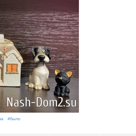
ва
#было