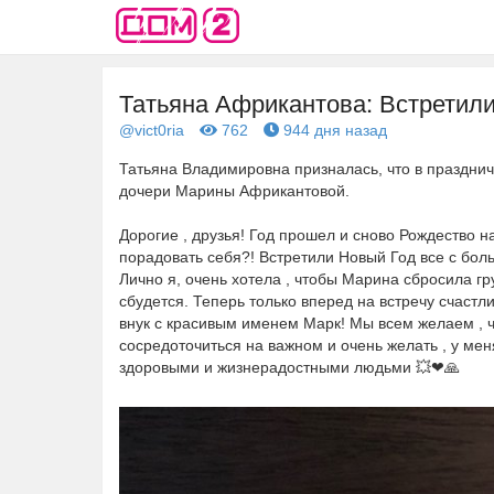
Татьяна Африкантова: Встретил
@vict0ria
762
944 дня назад
Татьяна Владимировна призналась, что в празднич
дочери Марины Африкантовой.
Дорогие , друзья! Год прошел и сново Рождество н
порадовать себя?! Встретили Новый Год все с боль
Лично я, очень хотела , чтобы Марина сбросила гру
сбудется. Теперь только вперед на встречу счаст
внук с красивым именем Марк! Мы всем желаем , ч
сосредоточиться на важном и очень желать , у мен
здоровыми и жизнерадостными людьми 💥❤🙏