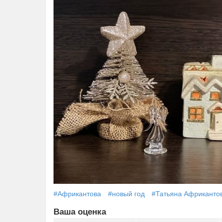
#Африкантова
#новый год
#Татьяна Африканто
Ваша оценка