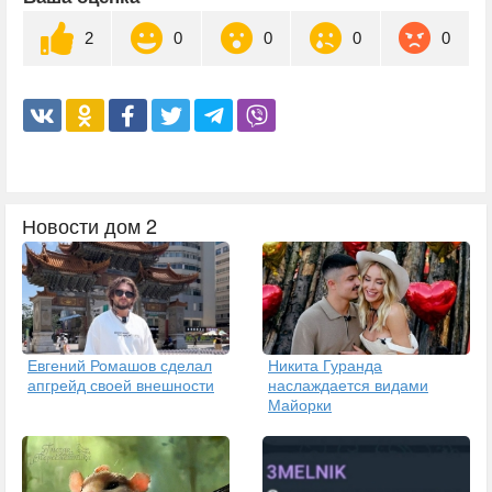
2
0
0
0
0
Новости дом 2
Евгений Ромашов сделал
Никита Гуранда
апгрейд своей внешности
наслаждается видами
Майорки