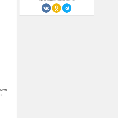
озже
 и