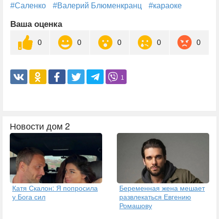
#Саленко
#Валерий Блюменкранц
#караоке
Ваша оценка
0
0
0
0
0
1
Новости дом 2
Катя Скалон: Я попросила
Беременная жена мешает
у Бога сил
развлекаться Евгению
Ромашову