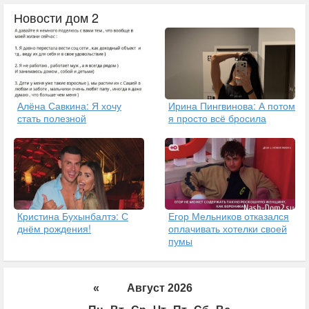
Новости дом 2
Алёна Савкина: Я хочу
Ирина Пингвинова: А потом
стать полезной
я просто всё бросила
Кристина Бухынбалтэ: С
Егор Мельников отказался
днём рождения!
оплачивать хотелки своей
пумы
«
Август 2026