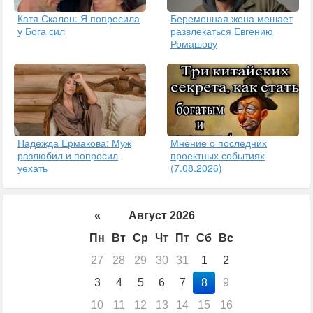
Катя Скалон: Я попросила
Беременная жена мешает
у Бога сил
развлекаться Евгению
Ромашову
Надежда Ермакова: Муж
Мнение о последних
разлюбил и попросил
проектных событиях
уехать
(7.08.2026)
«
Август 2026
Пн
Вт
Ср
Чт
Пт
Сб
Вс
27
28
29
30
31
1
2
3
4
5
6
7
8
9
10
11
12
13
14
15
16