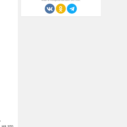
ь
 на это