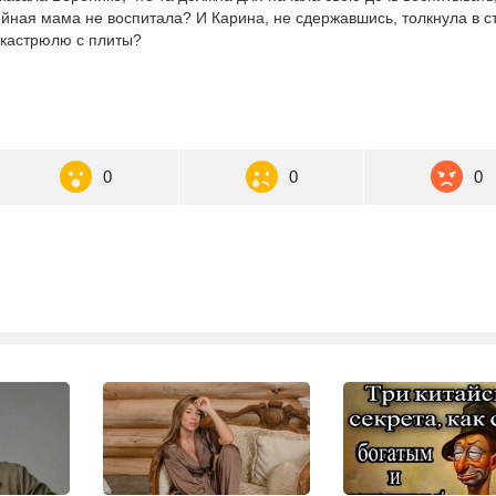
койная мама не воспитала? И Карина, не сдержавшись, толкнула в с
 кастрюлю с плиты?
0
0
0