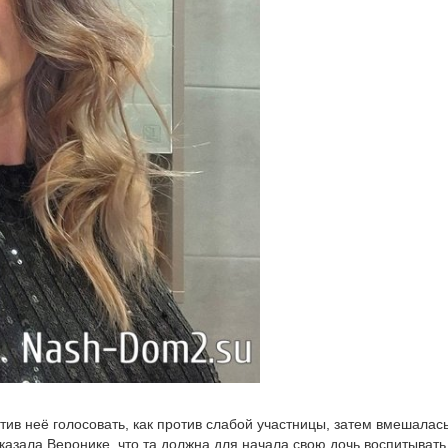
тив неё голосовать, как против слабой участницы, затем вмешалас
казала Веронике, что та должна для начала свою дочь воспитывать,