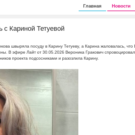
Главная
Новости
ь с Кариной Тетуевой
екова швыряла посуду в Карину Тетуеву, а Карина жаловалась, что 
ины. В эфире Лайт от 30.05.2026 Вероника Гракович спровоцирова
тников проекта подсосниками и разозлила Карину.