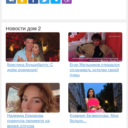
Новости дом 2
Кристина Бухынбалтэ: С
Егор Мельников отказался
днём рождения!
оплачивать хотелки своей
пумы
Надежда Ермакова
Клавдия Безверхова: Мне
покинула периметр на
больно...
время отпуска