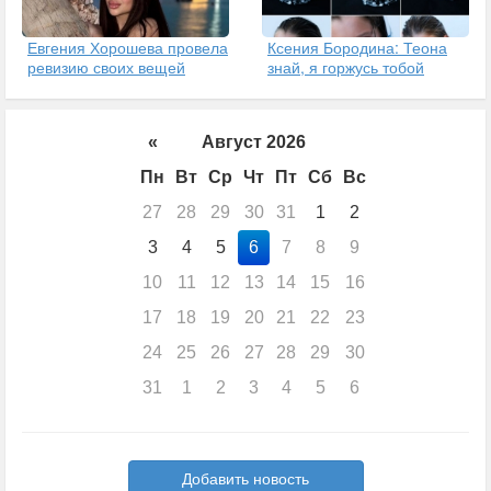
Евгения Хорошева провела
Ксения Бородина: Теона
ревизию своих вещей
знай, я горжусь тобой
«
Август 2026
Пн
Вт
Ср
Чт
Пт
Сб
Вс
27
28
29
30
31
1
2
3
4
5
6
7
8
9
10
11
12
13
14
15
16
17
18
19
20
21
22
23
24
25
26
27
28
29
30
31
1
2
3
4
5
6
Добавить новость