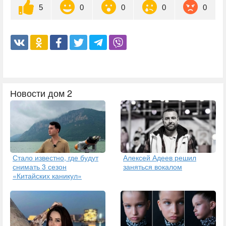
5
0
0
0
0
Новости дом 2
Стало известно, где будут
Алексей Адеев решил
снимать 3 сезон
заняться вокалом
«Китайских каникул»