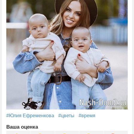
#Юлия Ефременкова
#цветы
#время
Ваша оценка