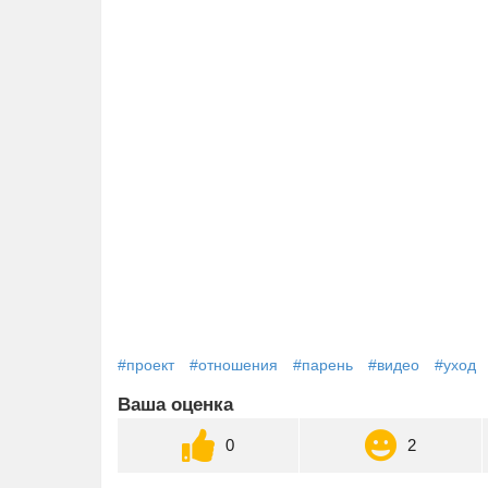
#проект
#отношения
#парень
#видео
#уход
Ваша оценка
0
2