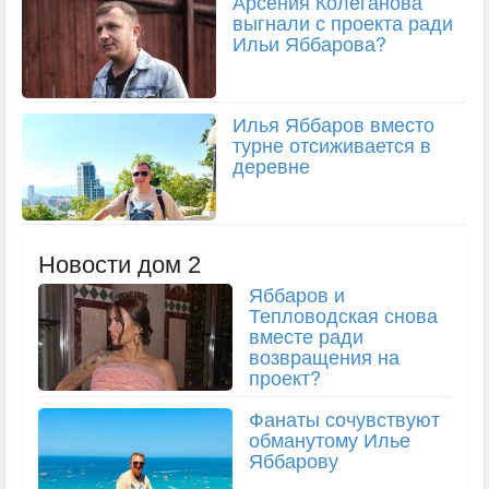
Арсения Колеганова
выгнали с проекта ради
Ильи Яббарова?
Илья Яббаров вместо
турне отсиживается в
деревне
Новости дом 2
Яббаров и
Тепловодская снова
вместе ради
возвращения на
проект?
Фанаты сочувствуют
обманутому Илье
Яббарову