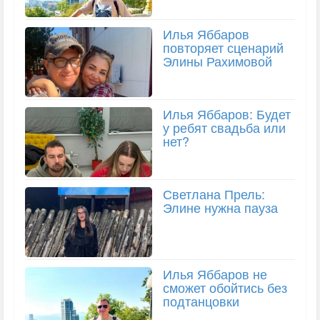
Илья Яббаров
повторяет сценарий
Элины Рахимовой
Илья Яббаров: Будет
у ребят свадьба или
нет?
Светлана Прель:
Элине нужна пауза
Илья Яббаров не
сможет обойтись без
подтанцовки