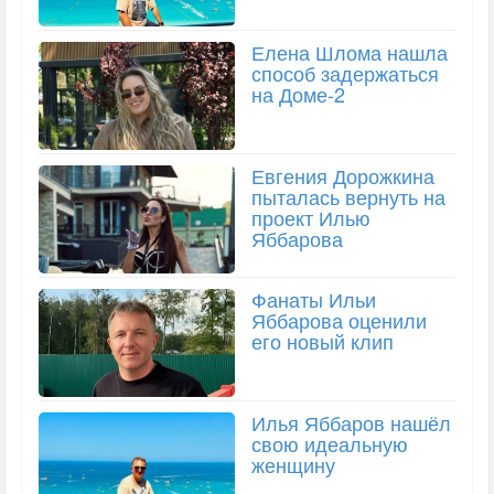
Елена Шлома нашла
способ задержаться
на Доме-2
Евгения Дорожкина
пыталась вернуть на
проект Илью
Яббарова
Фанаты Ильи
Яббарова оценили
его новый клип
Илья Яббаров нашёл
свою идеальную
женщину