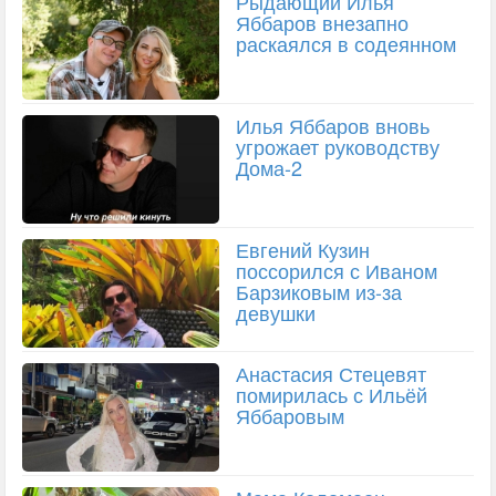
Рыдающий Илья
Яббаров внезапно
раскаялся в содеянном
Илья Яббаров вновь
угрожает руководству
Дома-2
Евгений Кузин
поссорился с Иваном
Барзиковым из-за
девушки
Анастасия Стецевят
помирилась с Ильёй
Яббаровым