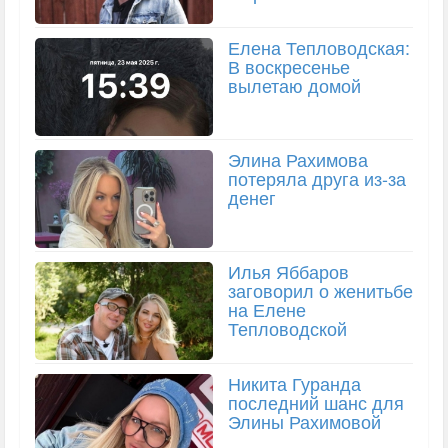
Елена Тепловодская:
В воскресенье
вылетаю домой
Элина Рахимова
потеряла друга из-за
денег
Илья Яббаров
заговорил о женитьбе
на Елене
Тепловодской
Никита Гуранда
последний шанс для
Элины Рахимовой