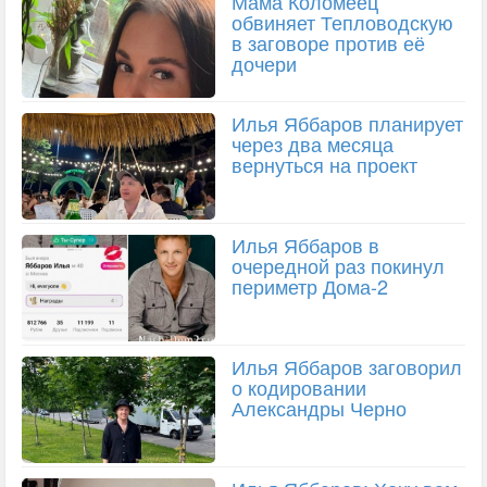
Мама Коломеец
обвиняет Тепловодскую
в заговоре против её
дочери
Илья Яббаров планирует
через два месяца
вернуться на проект
Илья Яббаров в
очередной раз покинул
периметр Дома-2
Илья Яббаров заговорил
о кодировании
Александры Черно