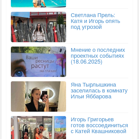
Светлана Прель:
Катя и Игорь опять
под угрозой
Мнение о последних
проектных событиях
(18.06.2025)
Яна Тырлышкина
заселилась в комнату
Ильи Яббарова
Игорь Григорьев
готов воссоединиться
с Катей Квашниковой