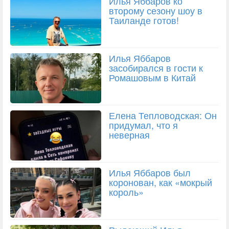
Илья Яббаров ко
второму сезону шоу в
Таиланде готов!
Илья Яббаров
засобирался в гости к
Ромашовым в Китай
Елена Тепловодская: Он
придумал, что я
неверная
Илья Яббаров был
коронован, как «мокрый
король»