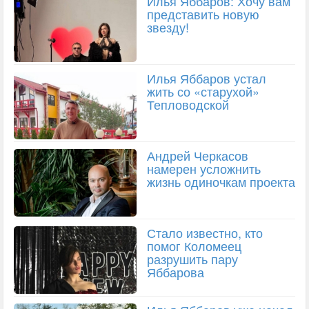
Илья Яббаров: Хочу вам
представить новую
звезду!
Илья Яббаров устал
жить со «старухой»
Тепловодской
Андрей Черкасов
намерен усложнить
жизнь одиночкам проекта
Стало известно, кто
помог Коломеец
разрушить пару
Яббарова