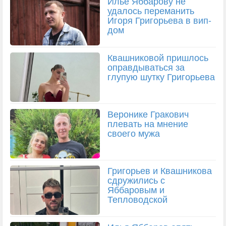
Илье Яббарову не
удалось переманить
Игоря Григорьева в вип-
дом
Квашниковой пришлось
оправдываться за
глупую шутку Григорьева
Веронике Гракович
плевать на мнение
своего мужа
Григорьев и Квашникова
сдружились с
Яббаровым и
Тепловодской