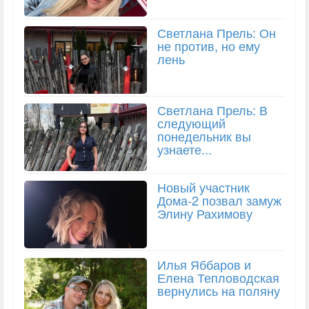
Светлана Прель: Он
не против, но ему
лень
Светлана Прель: В
следующий
понедельник вы
узнаете...
Новый участник
Дома-2 позвал замуж
Элину Рахимову
Илья Яббаров и
Елена Тепловодская
вернулись на поляну