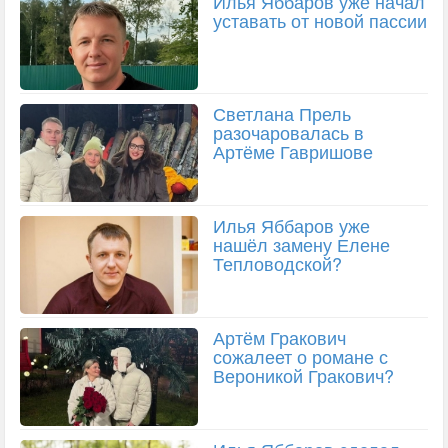
Илья Яббаров уже начал
уставать от новой пассии
Светлана Прель
разочаровалась в
Артёме Гавришове
Илья Яббаров уже
нашёл замену Елене
Тепловодской?
Артём Гракович
сожалеет о романе с
Вероникой Гракович?