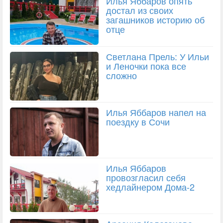
Илья Яббаров опять
достал из своих
загашников историю об
отце
Светлана Прель: У Ильи
и Леночки пока все
сложно
Илья Яббаров напел на
поездку в Сочи
Илья Яббаров
провозгласил себя
хедлайнером Дома-2