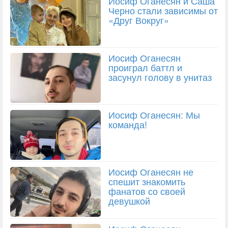
Иосиф Оганесян и Саша
Черно стали зависимы от
«Друг Вокруг»
Иосиф Оганесян
проиграл баттл и
засунул голову в унитаз
Иосиф Оганесян: Мы
команда!
Иосиф Оганесян не
спешит знакомить
фанатов со своей
девушкой