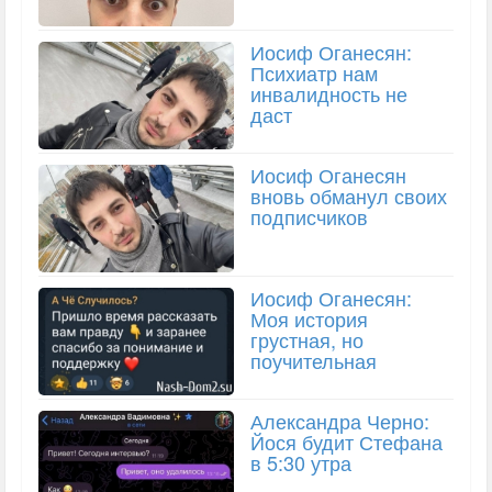
Иосиф Оганесян:
Психиатр нам
инвалидность не
даст
Иосиф Оганесян
вновь обманул своих
подписчиков
Иосиф Оганесян:
Моя история
грустная, но
поучительная
Александра Черно:
Йося будит Стефана
в 5:30 утра