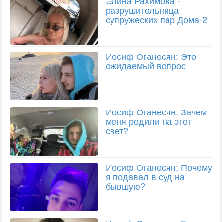
Элина Рахимова -
разрушительница
супружеских пар Дома-2
Иосиф Оганесян: Это
ожидаемый вопрос
Иосиф Оганесян: Зачем
меня родили на этот
свет?
Иосиф Оганесян: Почему
я подавал в суд на
бывшую?