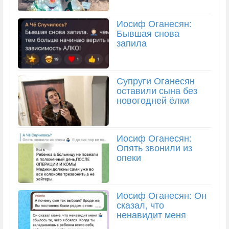
Иосиф Оганесян:
Бывшая снова
запила
Супруги Оганесян
оставили сына без
новогодней ёлки
Иосиф Оганесян:
Опять звонили из
опеки
Иосиф Оганесян: Он
сказал, что
ненавидит меня