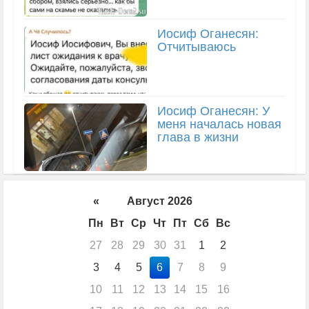
Иосиф Оганесян:
Отчитываюсь
Иосиф Оганесян: У
меня началась новая
глава в жизни
«
Август 2026
Пн
Вт
Ср
Чт
Пт
Сб
Вс
27
28
29
30
31
1
2
3
4
5
6
7
8
9
10
11
12
13
14
15
16