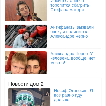
Иосиф Оганесян
торопится сбагрить
Стефана матери
Антифанаты вызвали
опеку и полицию к
Александре Черно
Александра Черно: У
человека, вообще, нет
мозгов!
Новости дом 2
Иосиф Оганесян: Я
всё равно иду
дальше