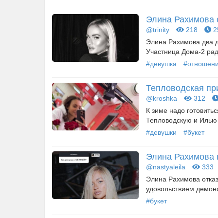
Элина Рахимова 
@trinity
218
2
Элина Рахимова два д
Участница Дома-2 рада
#девушка
#отношен
Тепловодская при
@kroshka
312
К зиме надо готовитьс
Тепловодскую и Илью 
#девушки
#букет
Элина Рахимова п
@nastyaleila
333
Элина Рахимова отказ
удовольствием демонст
#букет