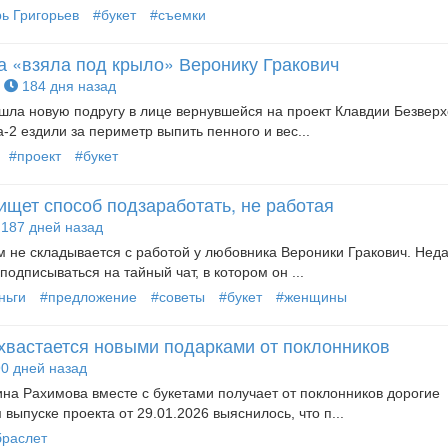
ь Григорьев
#букет
#съемки
а «взяла под крыло» Веронику Гракович
184 дня назад
шла новую подругу в лице вернувшейся на проект Клавдии Безверх
2 ездили за периметр выпить пенного и вес...
#проект
#букет
ищет способ подзаработать, не работая
187 дней назад
 не складывается с работой у любовника Вероники Гракович. Нед
одписываться на тайный чат, в котором он ...
ньги
#предложение
#советы
#букет
#женщины
хвастается новыми подарками от поклонников
0 дней назад
на Рахимова вместе с букетами получает от поклонников дорогие
выпуске проекта от 29.01.2026 выяснилось, что п...
браслет