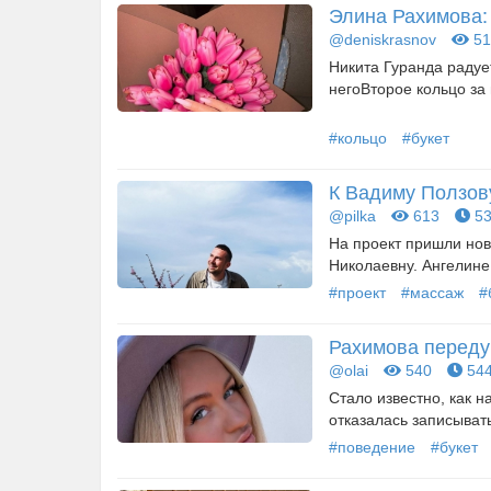
Элина Рахимова: 
@deniskrasnov
51
Никита Гуранда радуе
негоВторое кольцо за
#кольцо
#букет
К Вадиму Ползов
@pilka
613
53
На проект пришли нов
Николаевну. Ангелине
#проект
#массаж
#
Рахимова переду
@olai
540
544
Стало известно, как 
отказалась записыват
#поведение
#букет