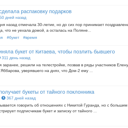
сделала распаковку подарков
50 дней назад
ня назад отмечала 30-летие, но до сих пор принимает поздравлен
, что не уехала домой, а осталась на Поляне...
ия
#букет
#время
няла букет от Китаева, чтобы позлить бывшего
311 день назад
я заранее, решили на телестройке, позвав в ряды участников Елен
Яббарова, уверявшего на днях, что Дом-2 ему ...
олучает букеты от тайного поклонника
367 дней назад
ывается говорить об отношениях с Никитой Гуранда, но с большим
рирует подписчикам букет и записку от тайного ...