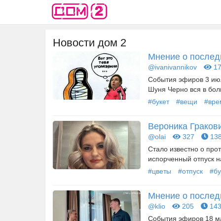
Новости дом 2
Мнение о последн
@ivanivannikov
17
События эфиров 3 июл
Шуня Черно вся в бол
#букет
#вещи
#вре
Вероника Граков
@olai
327
138
Стало известно о прот
испорченный отпуск на
#цветы
#отпуск
#бу
Мнение о последн
@klio
205
143
События эфиров 18 ма