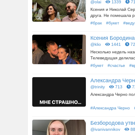
@olai
1339
71
Ксения и Николай Сер
друга. Не помешала ра
#брак
#букет
#вед
Ксения Бородина
@klio
1441
72
Несколько недель наз
Телеведущая делилась
#букет
#счастье
#в
Александра Черно
@trinity
713
7
Александра Черно пол
#Александра Черно
Безбородова утве
@ivanivannikov
88