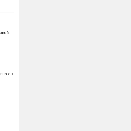
овой.
авно он