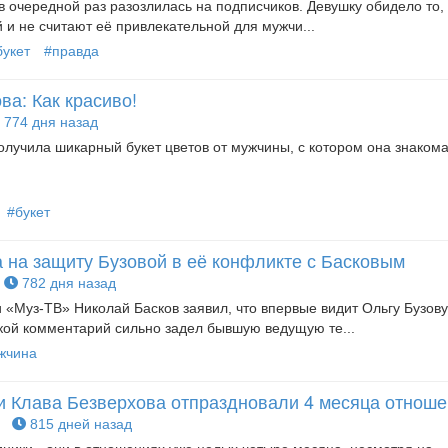
 очередной раз разозлилась на подписчиков. Девушку обидело то, 
 и не считают её привлекательной для мужчи...
букет
#правда
а: Как красиво!
774 дня назад
учила шикарный букет цветов от мужчины, с котором она знакома
#букет
 на защиту Бузовой в её конфликте с Басковым
782 дня назад
 «Муз-ТВ» Николай Басков заявил, что впервые видит Ольгу Бузову
кой комментарий сильно задел бывшую ведущую те...
жчина
 и Клава Безверхова отпраздновали 4 месяца отнош
815 дней назад