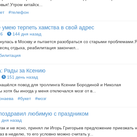
вья!.Утром китайск...
ет
#телефон
е умею терпеть хамства в свой адрес
6
144 дня назад
нулась в Москву и пытается разобраться со старыми проблемами.
есяц отдыха, реабилитация закончил...
билитация
: Рады за Ксению
151 день назад
нашёлся повод для троллинга Ксении Бородиной и Николая
 хотя бы иногда у меня отключался мозг от в...
онаева
#букет
#мозг
 поздравил любимую с праздником
 дня назад
так и не ясно, принял ли Игорь Григорьев предложение приезжать 
з в неделю, то его условно можно считать у...