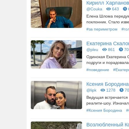
Кирилл Харланов
@Couka
643
Елена Шлома передума
поклонник. Стало изве
#за периметром
#го
Екатерина Скало
@pleu
861
70
Одинокая Екатерина С
подруги и порадовалас
#поведение
#Екатер
Ксения Бородина:
@lipk
1278
70
Ведущая встречается 
реалити-шоу. Изначал
#Ксения Бородина
#
Возлюбленный Кс