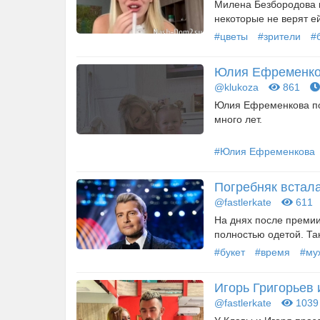
Милена Безбородова в
некоторые не верят ей
#цветы
#зрители
#
Юлия Ефременков
@klukoza
861
Юлия Ефременкова пол
много лет.
#Юлия Ефременкова
Погребняк встала
@fastlerkate
611
На днях после премии
полностью одетой. Та
#букет
#время
#му
Игорь Григорьев
@fastlerkate
1039