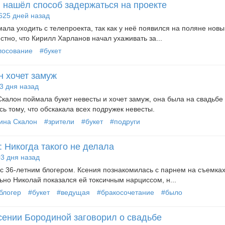
 нашёл способ задержаться на проекте
625 дней назад
ла уходить с телепроекта, так как у неё появился на поляне новы
стно, что Кирилл Харланов начал ухаживать за...
лосование
#букет
н хочет замуж
3 дня назад
калон поймала букет невесты и хочет замуж, она была на свадьбе
ь тому, что обскакала всех подружек невесты.
ина Скалон
#зрители
#букет
#подруги
 Никогда такого не делала
3 дня назад
с 36-летним блогером. Ксения познакомилась с парнем на съемка
ьно Николай показался ей токсичным нарциссом, н...
блогер
#букет
#ведущая
#бракосочетание
#было
ении Бородиной заговорил о свадьбе