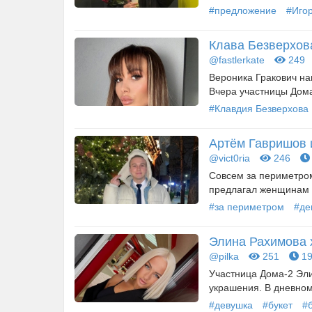
#предложение
#Игор
Клава Безверхов
@fastlerkate
249
Вероника Гракович на
Вчера участницы Дома-
#Клавдия Безверхова
Артём Гавришов 
@vict0ria
246
Совсем за периметром
предлагал женщинам п
#за периметром
#де
Элина Рахимова 
@pilka
251
19
Участница Дома-2 Эли
украшения. В дневном 
#девушка
#букет
#