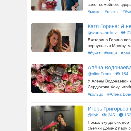
залог семейного здоро
#мама
#цветы
#бук
Катя Горина: Я н
@ivanivannikov
21
Екатерина Горина вер
вернулась в Москву, м
#букет
#вещи
#реа
Алёна Водонаева
@alinaFrank
184
У Алёны Водонаевой 
Сердюкова.Хочу, чтобы
#кольцо
#Алёна Вод
Игорь Григорьев
@lipk
245
152
Поскольку до сих пор 
съемки Дома-2 пару ра