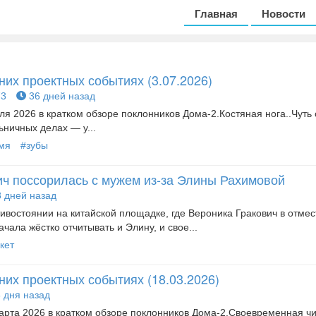
Главная
Новости
их проектных событиях (3.07.2026)
3
36 дней назад
я 2026 в кратком обзоре поклонников Дома-2.Костяная нога..Чуть с
ьничных делах — у...
мя
#зубы
ич поссорилась с мужем из-за Элины Рахимовой
 дней назад
ивостоянии на китайской площадке, где Вероника Гракович в отмес
чала жёстко отчитывать и Элину, и свое...
кет
их проектных событиях (18.03.2026)
 дня назад
рта 2026 в кратком обзоре поклонников Дома-2.Своевременная чи