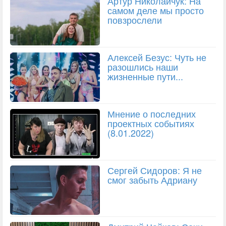
Артур Николайчук: На
самом деле мы просто
повзрослели
Алексей Безус: Чуть не
разошлись наши
жизненные пути...
Мнение о последних
проектных событиях
(8.01.2022)
Сергей Сидоров: Я не
смог забыть Адриану