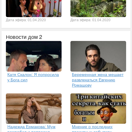
Дата эфира: 01.04.2020
Дата эфира: 01.04.2020
Новости дом 2
Катя Скалон: Я попросила
Беременная жена мешает
у Бога сил
развлекаться Евгению
Ромашову
Надежда Ермакова: Муж
Мнение о последних
разлюбил и попросил
проектных событиях