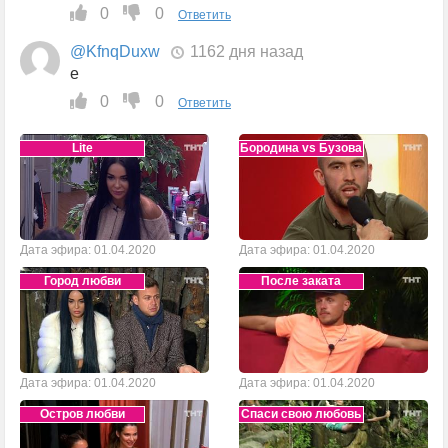
0
0
Ответить
@KfnqDuxw
1162 дня назад
e
0
0
Ответить
Lite
Бородина vs Бузова
Дата эфира: 01.04.2020
Дата эфира: 01.04.2020
Город любви
После заката
Дата эфира: 01.04.2020
Дата эфира: 01.04.2020
Остров любви
Спаси свою любовь