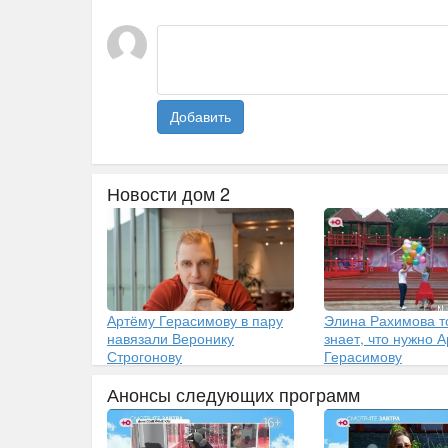
Добавить
Новости дом 2
Артёму Герасимову в пару
Элина Рахимова т
навязали Веронику
знает, что нужно 
Строгонову
Герасимову
Анонсы следующих программ