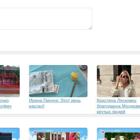
очно
Ирина Пинчук: Этот день
Кристина Лясковец
Артёму
настал!
благодарна Молдове
крутых людей