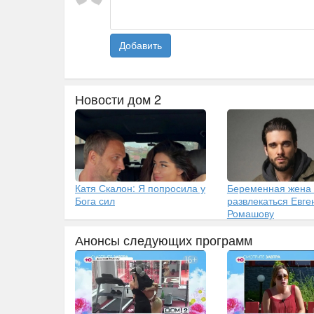
Добавить
Новости дом 2
Катя Скалон: Я попросила у
Беременная жена
Бога сил
развлекаться Евг
Ромашову
Анонсы следующих программ