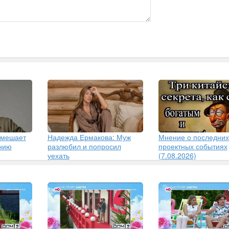
 мешает
Надежда Ермакова: Муж
Мнение о последних
ению
разлюбил и попросил
проектных событиях
уехать
(7.08.2026)