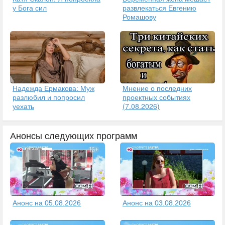
у Бога сил
развлекаться Евгению
Ромашову
Надежда Ермакова: Муж
Мнение о последних
разлюбил и попросил
проектных событиях
уехать
(7.08.2026)
Анонсы следующих программ
Анонс на 05.08.2026
Анонс на 03.08.2026