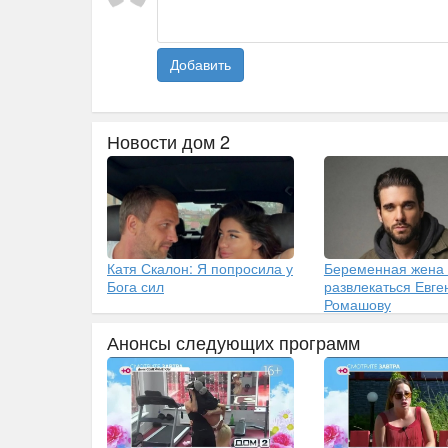
Добавить
Новости дом 2
Катя Скалон: Я попросила у
Беременная жена
Бога сил
развлекаться Евг
Ромашову
Анонсы следующих программ