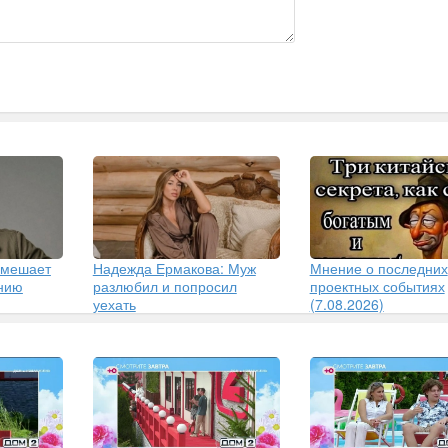
 мешает
Надежда Ермакова: Муж
Мнение о последних
ению
разлюбил и попросил
проектных событиях
уехать
(7.08.2026)