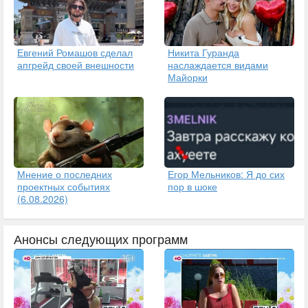
Евгений Ромашов сделал
Никита Гуранда
апгрейд своей внешности
наслаждается видами
Майорки
Егор Мельников: Я до сих
Мнение о последних
пор в шоке
проектных событиях
(6.08.2026)
Анонсы следующих программ