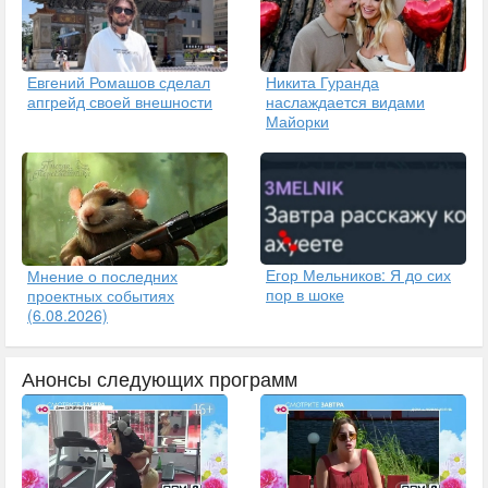
Евгений Ромашов сделал
Никита Гуранда
апгрейд своей внешности
наслаждается видами
Майорки
Егор Мельников: Я до сих
Мнение о последних
пор в шоке
проектных событиях
(6.08.2026)
Анонсы следующих программ