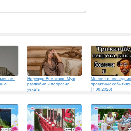
 мешает
Надежда Ермакова: Муж
Мнение о последних
ению
разлюбил и попросил
проектных событиях
уехать
(7.08.2026)