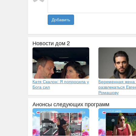
Добавить
Новости дом 2
Катя Скалон: Я попросила у
Беременная жена
Бога сил
развлекаться Евг
Ромашову
Анонсы следующих программ