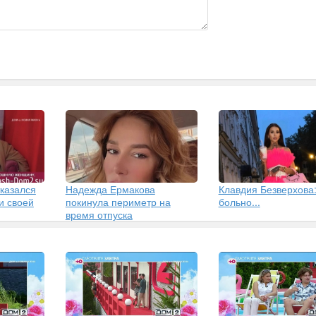
казался
Надежда Ермакова
Клавдия Безверхова
и своей
покинула периметр на
больно...
время отпуска