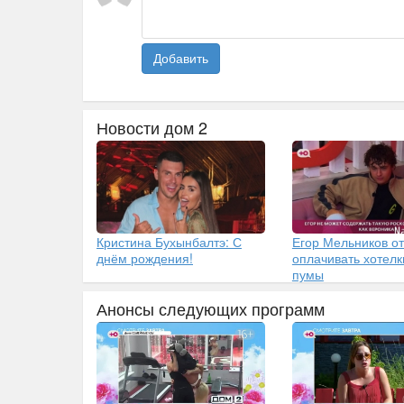
Добавить
Новости дом 2
Кристина Бухынбалтэ: С
Егор Мельников от
днём рождения!
оплачивать хотелк
пумы
Анонсы следующих программ