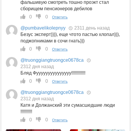
фальшивую смотреть тошно проэкт стал
сборищем пенсионеров дебилов
0
0
Ответить
@pumbavelikolepnyy
2311 день назад
Безус эксперт)))), еще чтото пастью хлопал))),
поджопниками в сочи гнать)))
0
0
Ответить
@truonggiangtruongce0678ca
2312 дня назад
Бляд Фууууууууууууууу!!!!!!!!!!!!
0
0
Ответить
@truonggiangtruongce0678ca
2312 дня назад
Катя и Должанский эти сумасшедшие люди
!!!!!!!!!!
0
0
Ответить