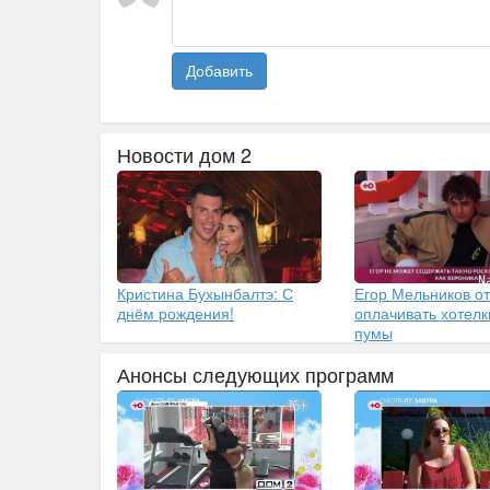
Добавить
Новости дом 2
Кристина Бухынбалтэ: С
Егор Мельников от
днём рождения!
оплачивать хотелк
пумы
Анонсы следующих программ