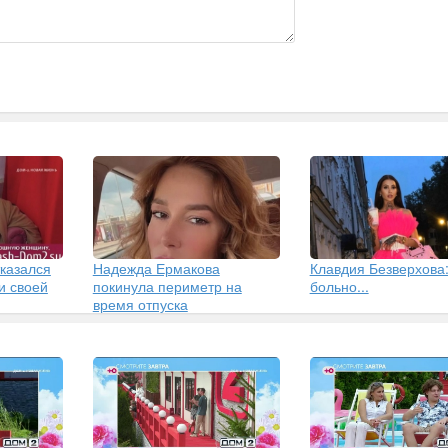
казался
Надежда Ермакова
Клавдия Безверхова
и своей
покинула периметр на
больно...
время отпуска