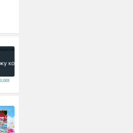
о сих