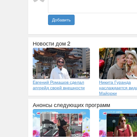
Добавить
Новости дом 2
Евгений Ромашов сделал
Никита Гуранда
апгрейд своей внешности
наслаждается вид
Майорки
Анонсы следующих программ