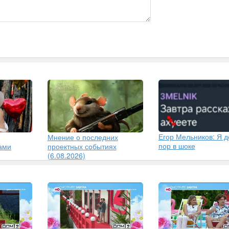
Егор Мельников: Я д
Мнение о последних
пор в шоке
ами
проектных событиях
(6.08.2026)