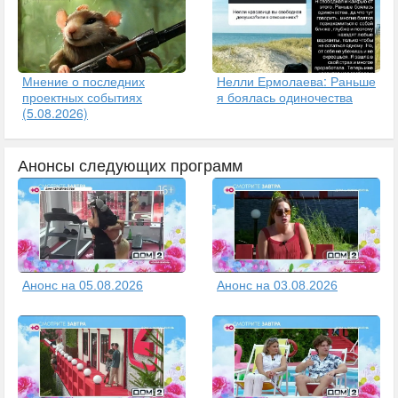
Мнение о последних
Нелли Ермолаева: Раньше
проектных событиях
я боялась одиночества
(5.08.2026)
Анонсы следующих программ
Анонс на 05.08.2026
Анонс на 03.08.2026