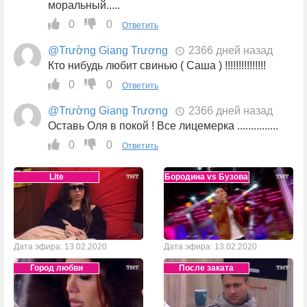
моральный.....
0
0
Ответить
@Trường Giang Trương
2366 дней назад
Кто нибудь любит свинью ( Саша ) !!!!!!!!!!!!!!!
0
0
Ответить
@Trường Giang Trương
2366 дней назад
Оставь Оля в покой ! Все лицемерка ...............
0
0
Ответить
Lite
Бородина vs Бузова
Дата эфира: 13.02.2020
Дата эфира: 13.02.2020
Город любви
После заката