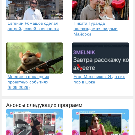
Евгений Ромашов сделал
Никита Гуранда
апгрейд своей внешности
наслаждается видами
Майорки
Егор Мельников: Я до сих
Мнение о последних
пор в шоке
проектных событиях
(6.08.2026)
Анонсы следующих программ