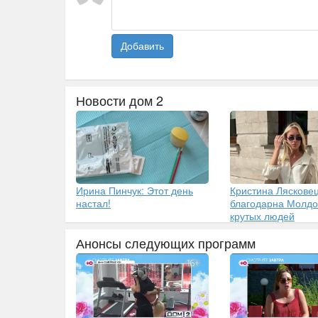
Добавить
Новости дом 2
Ирина Пинчук: Этот день
Кристина Ляскове
настал!
благодарна Молдо
крутых людей
Анонсы следующих программ