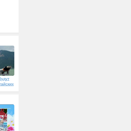
будут
тайских