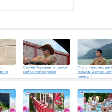
ц
Сергей Хорошев пытается
Стало известно, где 
ве за
найти свой подарок
снимать 3 сезон «Ки
каникул»