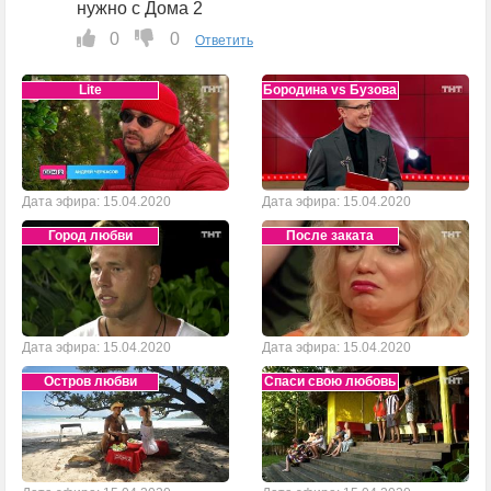
нужно с Дома 2
0
0
Ответить
Lite
Бородина vs Бузова
Дата эфира: 15.04.2020
Дата эфира: 15.04.2020
Город любви
После заката
Дата эфира: 15.04.2020
Дата эфира: 15.04.2020
Остров любви
Спаси свою любовь