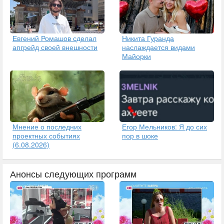
Евгений Ромашов сделал
Никита Гуранда
апгрейд своей внешности
наслаждается видами
Майорки
Егор Мельников: Я до сих
Мнение о последних
пор в шоке
проектных событиях
(6.08.2026)
Анонсы следующих программ