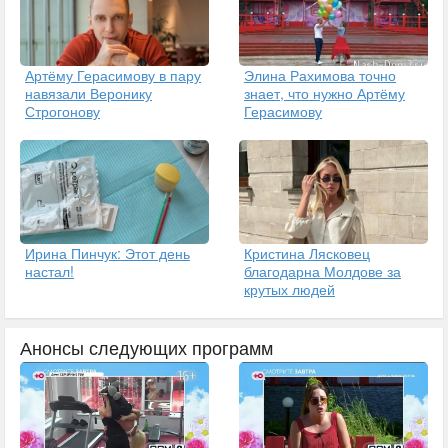
Артёму Герасимову в пару
Элина Рахимова точно
навязали Веронику
знает, что нужно Артёму
Строгонову
Герасимову
Ирина Пинчук: Этот день
Кристина Лясковец
настал!
благодарна Молдове за
крутых людей
Анонсы следующих программ