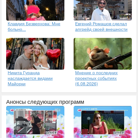
Клавдия Безверхова: Мне
Евгений Ромашов сделал
больно...
апгрейд своей внешности
Никита Гуранда
Мнение о последних
наслаждается видами
проектных событиях
Майорки
(6.08.2026)
Анонсы следующих программ