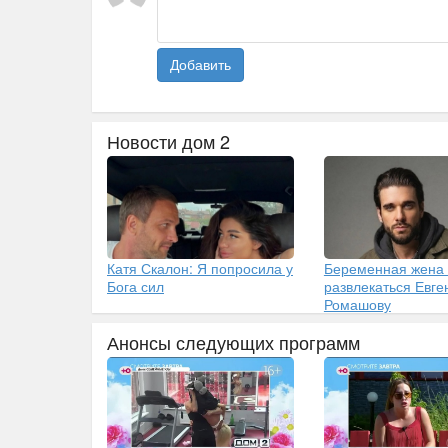
Добавить
Новости дом 2
Катя Скалон: Я попросила у
Беременная жена
Бога сил
развлекаться Евг
Ромашову
Анонсы следующих программ