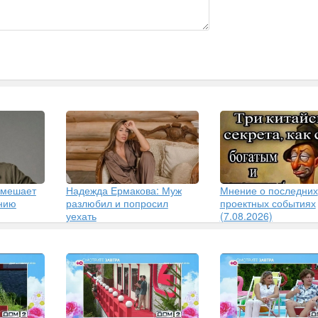
 мешает
Надежда Ермакова: Муж
Мнение о последних
ению
разлюбил и попросил
проектных событиях
уехать
(7.08.2026)