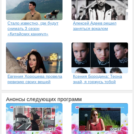
Стало известно, где будут
Алексей Адеев решил
снимать 3 сезон
заняться вокалом
«Китайских каникул»
Евгения Хорошева провела
Ксения Бородина: Теона
ревизию своих вещей
знай, я горжусь тобой
Анонсы следующих программ