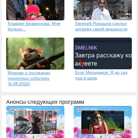
Клавдия Безверхова: Мне
Евгений Ромашов сделал
больно...
апгрейд своей внешности
Егор Мельников: Я до сих
Мнение о последних
пор в шоке
проектных событиях
(6.08.2026)
Анонсы следующих программ