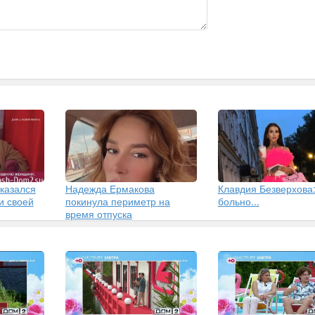
казался
Надежда Ермакова
Клавдия Безверхова
и своей
покинула периметр на
больно...
время отпуска