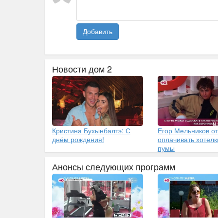
Добавить
Новости дом 2
Кристина Бухынбалтэ: С
Егор Мельников от
днём рождения!
оплачивать хотелк
пумы
Анонсы следующих программ